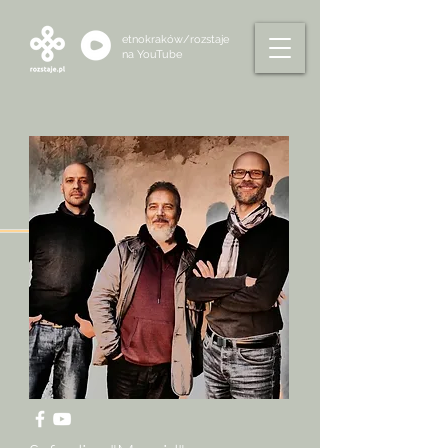
etnokraków/rozstaje
na
YouTube