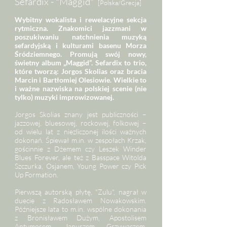
Sefardix - "Maggid"
[Polska/Grecja]
Wybitny wokalista i rewelacyjne sekcja
rytmiczna. Znakomici jazzmani w
poszukiwaniu natchnienia muzyką
sefardyjską i kulturami basenu Morza
Śródziemnego. Promują swój nowy,
świetny album „Maggid”. Sefardix to trio,
które tworzą: Jorgos Skolias oraz bracia
Marcin i Bartłomiej Olesiowie. Wielkie to
i ważne nazwiska na polskiej scenie (nie
tylko) muzyki improwizowanej.
Jorgos Skolias znany jest publiczności –
jazzowej, bluesowej, rockowej, folkowej –
od wielu lat z niezliczonej ilości ważnych
dokonań. Śpiewał m.in. w zespołach Krzak,
gościnnie z Dżemem czy Leszek Winder
Blues Forever, ale też z Basspace Witolda
Szczurka, Osjanem, Young Power czy Pick
Up Formation.
Pierwszą autorską płytę, "Zulu", nagrał w
duecie z Radosławem Nowakowskim.
Późniejsze lata to m.in. wspólne dokonania
z Bronisławem Dużym, Apostolisem
Antymosem, Januszem Grzywaczem,