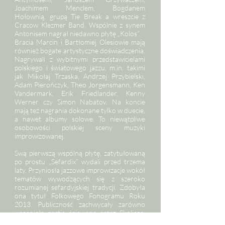
Joachimem Menclem, Bogdanem
Hołownią, grupą Tie Break a wreszcie z
Cracow Klezmer Band. Wspólnie z synem
Antonisem nagrał niedawno płytę „Kolos”.
Bracia Marcin i Bartłomiej Olesiowie mają
również bogate artystyczne doświadczenia.
Nagrywali z wybitnymi przedstawicielami
polskiego i światowego jazzu, m.in. takimi
jak Mikołaj Trzaska, Andrzej Przybielski,
Adam Pierończyk, Theo Jorgensmann, Ken
Vandermark, Erik Friedlander, Kenny
Werner czy Simon Nabatov. Na koncie
mają też nagrania dokonane tylko w duecie,
a nawet albumy solowe. To niewątpliwe
osobowości polskiej sceny muzyki
improwizowanej.
Swą pierwszą wspólną płytę, zatytułowaną
po prostu „Sefardix” wydali przed trzema
laty. Przyniosła jazzowe improwizacje wokół
tematów wywodzących się z szeroko
rozumianej sefardyjskiej tradycji. Zdobyła
ona tytuł Folkowego Fonogramu Roku
2013. Publiczność zachwycały zarówno
wspaniałe partie śpiewane przez Skoliasa,
jak i instrumentalne frazy grane przez braci