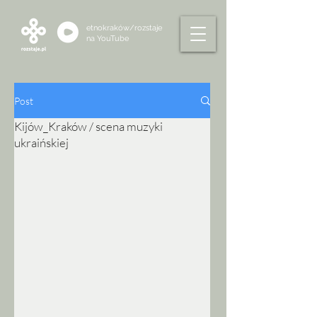
etnokraków/rozstaje
na
YouTube
Post
Kijów_Kraków / scena muzyki
ukraińskiej