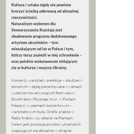
Kultura i sztuka nigdy nie powinny 
kroczyć ścieżką oderwaną od aktualnej 
rzeczywistości. 
Naturalnym wyborem dla 
Stowarzyszenia Rozstaje jest 
zbudowanie programu dedykowanego 
artystom ukraińskim – tym 
mieszkającym od lat w Polsce i tym, 
którzy teraz znaleźli w niej schronienie – 
oraz polskim wykonawcom miłującym 
się w kulturze i muzyce Ukrainy. 
Koncerty, warsztaty, prelekcje – dla dzieci i 
dorosłych – będą prezentowane w ramach 
wydarzeń towarzyszących festiwalowi 
EtnoKraków/Rozstaje (m.in. w Fortach 
Kleparz), w pasmach koncertowym i 
warsztatowym klubu Strefa, a także w 
Radio Kraków czy altanie na Plantach. 
Celem jest promocja artystów ukraińskich 
znajdujących się aktualnie w skrajnie 