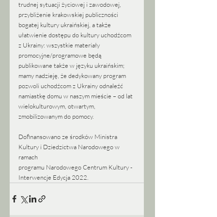
trudnej sytuacji życiowej i zawodowej, 
przybliżenie krakowskiej publiczności 
bogatej kultury ukraińskiej, a także 
ułatwienie dostępu do kultury uchodźcom 
z Ukrainy: wszystkie materiały 
promocyjne/programowe będą 
publikowane także w języku ukraińskim; 
mamy nadzieję, że dedykowany program 
pozwoli uchodźcom z Ukrainy odnaleźć 
namiastkę domu w naszym mieście – od lat 
wielokulturowym, otwartym, 
zmobilizowanym do pomocy. 
Dofinansowano ze środków Ministra 
Kultury i Dziedzictwa Narodowego w 
ramach
programu Narodowego Centrum Kultury - 
Interwencje Edycja 2022.