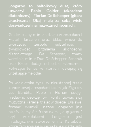
Loogaroo to balfolkowy duet, który
utworzyli Pablo Golder (akordeon
diatoniczny) i Florian De Schepper (gitara
akustyczna). Obaj mają za sobą wiele
doświadczeń na muzycznych scenach.
Golder znany m.in. z udziału w zespołach I
Fratelli Tarzanelli oraz Ekko, wnosi do
twórczości zespołu subtelność i
żywiołowość brzmienia akordeonu
diatonicznego. De Schepper, znany
wcześniej m.in. z Duo De Schepper-Sanczuk
oraz Broes dodaje od siebie rytmiczne i
kołyszące tempa, w których rozwijają się
urzekające melodie.
Po wieloletnim życiu w nieustannej trasie
koncertowej z zespołami takimi jak Zigo czy
Les Bandits, Pablo i Florian podjęli
niedawno decyzję, by kontynuować swą
muzyczną karierę grając w duecie. Dla swej
formacji wymyślili nazwę Loogaroo (nie
należy jej mylić z francuskim „loup-garou”,
czyli wilkołakiem). Loogaroo jest
mitologicznym stworzeniem z Karaibów,
które zamienia się w jasną kulę światła, gdy