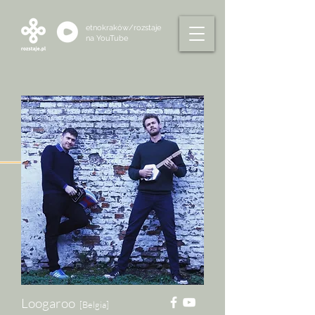
etnokraków/rozstaje
na
YouTube
Loogaroo
[Belgia]