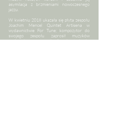
asymilacja z brzmieniami nowoczesnego
jazzu.
W kwietniu 2018 ukazała się płyta zespołu
Joachim Mencel Quintet Artisena w
wydawnictwie For Tune; kompozytor do
swojego zespołu zaprosił muzyków
grających na perkusji, kontrabasie,
skrzypcach i gitarze, a sam zasiada przy
fortepianie oraz gra na lirze korbowej –
instrumencie mającym swoją bogatą
historię w polskiej muzyce ludowej. Koncert
Joachim Mencel Quintet - Artisena
dedykowany jest miłośnikom muzyki
jazzowej oraz wszystkim, którzy kochają
muzykę tradycyjną.
Joachim Mencel – fortepian i lira korbowa
Weronika Plutecka – skrzypce
Gabriel Niedziela – gitara
Paweł Wszołek – kontrabas
Szymon Madej – perkusja
Artyści wystąpili na festiwalu w rpku 2019.