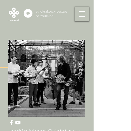
etnokraków/rozstaje
na
YouTube