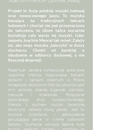
Joachim Mencel Quintet
[Polska]
Projekt to fuzja polskiej muzyki ludowej
oraz nowoczesnego jazzu. To muzyka
bazująca na tradycyjnych tańcach
ludowych i chociaż nie jest przeznaczona
do tańczenia, to idiom tańca wyraźnie
kształtuje cały wyraz tej muzyki. Lider
zespołu Joachim Mencel tak mówi: Zależy
mi, aby moja muzyka „tańczyła” w duszy
słuchacza. Chodzi mi bardziej o
obudzenie w odbiorcy duchowej, a nie
fizycznej ekspresji.
Repertuar zawiera kompozycje autorstwa
Joachima Mencla inspirowane tańcami
polskimi i tańcami obecnych w Polsce
mniejszości etnicznych Wśród utworów jest
m.in. polonez, oberek, kujawiak, czardasz,
mazurek i krakowiak. Połączenie
autorskiego stylu kompozytorskiego
Mencla z duchem muzyki tanecznej
stworzyło całkiem nową jakość. Jest to
muzyka żywiołowa i jednocześnie
poruszająca serce w rytmie ludowych
tańców. Słuchacza wzrusza tęskna nuta
muzyki naszych korzeni i zadziwia jej