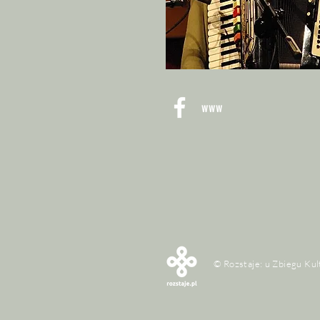
www
© Rozstaje: u Zbiegu Kul