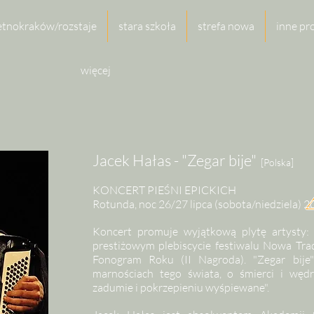
etnokraków/rozstaje
stara szkoła
strefa nowa
inne pr
więcej
Jacek Hałas - "Zegar bije"
[Polska]
KONCERT PIEŚNI EPICKICH
Rotunda, noc 26/27 lipca (sobota/niedziela) 2
Koncert promuje wyjątkową plytę artysty:
prestiżowym plebiscycie festiwalu Nowa Tr
Fonogram Roku (II Nagroda). "Zegar bije
marnościach tego świata, o śmierci i węd
zadumie i pokrzepieniu wyśpiewane".