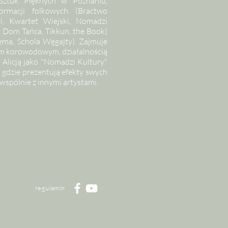
Sztuk Pięknych w Poznaniu,
ormacji folkowych (Bractwo
i, Kwartet Wiejski, Nomadzi
i Dom Tańca, Tikkun, the Book)
nema, Schola Węgajty). Zajmuje
em korowodowym, działalnością
Alicją jako "Nomadzi Kultury"
 gdzie prezentują efekty swych
wspólnie z innymi artystami.
regulamin