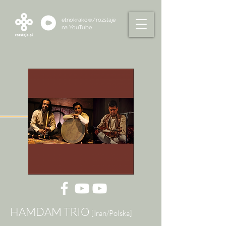
etnokraków/rozstaje
na
YouTube
HAMDAM TRIO
[Iran/Polska]