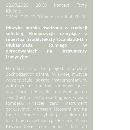
22.08.2020
20:00 koncert Forty
Kleparz
22.08.2020
12:00 warsztaty klub Strefa
Muzyka perska osadzona w tradycji
sufickiej. Kompozycje czerpiące z
repertuaru radif; teksty Dżalala ad-Din
Muhammada Rumiego w
opracowaniach na instrumenty
tradycyjne.
Hamdam Trio to projekt muzyków
pochodzących z Iranu. W swojej muzyce
wykorzystują bogate instrumentarium,
w którym mistrzostwo zdobywali przez
lata. Dariush Rasouli studiował grę na
neju (flet), torze (lutnia długoszyjkowa) i
tombaku (inaczej zarb; instrument
perkusyjny). Mohssen Hosseini gry na
tarze i setarze uczył się przez około 14
lat od mistrzów takich jak Fariborz Azisi i
Keyvan Saket, oraz przez 4 lata od