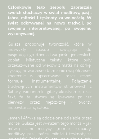
Członkowie tego zespołu zapraszają
swoich słuchaczy w świat modlitwy, pasji,
tańca, miłości i tęsknoty za wolnością. W
świat odkrywanej na nowo tradycji, po
swojemu interpretowanej, po swojemu
wykonywanej.
Gulaza proponuje twórczość, która w
niezwykły sposób nawiązuje do
pasjonującego dziedzictwa pieśni jemeńskich
kobiet. Mistyczne teksty, które były
przekazywane od wieków z matki na córkę,
zyskują nowoczesne brzmienie i współczesne
znaczenie w opracowanej przez zespół
formule instrumentalnej. Połączenie
tradycyjnych instrumentów strunowych z
Sahary, wiolonczeli i gitary akustycznej, oraz
fakt, że te utwory są śpiewane po raz
pierwszy przez mężczyznę - tworzy
niepowtarzalną całość.
Jemen i Afryka są oddzielone od siebie przez
morze. Gulaza jest wyrazem tego morza – jak
mówią sami muzycy „morze rozpaczy,
modlitwy, pasji, tańca, miłości i tęsknoty za
wolnością”. Pojęcie „Gulaza” pojawiło się, gdy