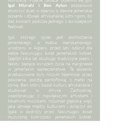
Igal Mizrahi i Ben Aylon
postanowili
stworzyć duet w oparciu o dawne jemeńskie
piosenki i dźwięk afrykańskiej lutni ngoni, by
dać koncert podczas jednego z europejskich
festiwali.
Igal, którego ojciec jest pochodzenia
jemeńskiego, a matka marokańskiego,
urodzony w Algierii, przed laty odkrył dla
siebie fascynujący świat jemeńskich kobiet.
Spędził kilka lat studiując tradycyjne pieśni i
teksty, będące wyrazem życia na marginesie
w jemeńskim społeczeństwie. Te piosenki
przekazywane były niczym tajemnice, przez
pokolenia, pocztą pantoflową, z matki na
córkę. Ben, który badał kultury afrykańskie i
studiował w Afryce Zachodniej,
współpracując z największymi artystami i
lokalnymi muzykami, rozumiał głęboką więź,
jaka istnieje między kulturami i dołączył do
Igala w podróży przez fascynujący świat
muzycznej twórczości jemeńskich kobiet.
Wspólnie zaczęli pracę nad piosenkami
zbieranymi przez Igala od lat zarówno z
dziecięcych wspomnień, jak i z osobistych
spotkań z kobietami z Jemenu.