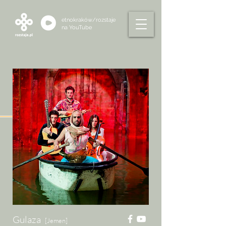
etnokraków/rozstaje
na
YouTube
Gulaza
[Jemen]