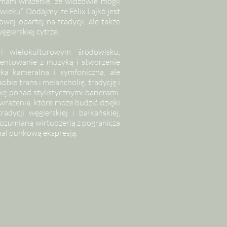
, mam wrażenie, że widzowie mogli
ieku”. Dodajmy, że Félix Lajkó jest
wej opartej na tradycji, ale także
gierskiej cytrze.
i wielokulturowym środowisku,
entowanie z muzyką i stworzenie
ka kameralna i symfoniczna, ale
sobie trans i melancholię, tradycję i
kę ponad stylistycznymi barierami.
 wrażenia, które może budzić dzięki
dycji węgierskiej i bałkańskiej,
 rozumianą wirtuozerią z pogranicza
emal punkową ekspresją.