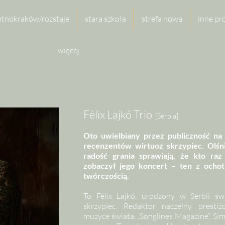
etnokraków/rozstaje
stara szkoła
strefa nowa
inne pr
więcej
Félix Lajkó
Trio
[Serbia]
Oto uwielbiany przez publiczność na
recenzentów wirtuoz skrzypiec. Olśni
radość grania sprawiają, że kto raz
zobaczył jego koncert – ten z ochot
twórczością.
To Félix Lajkó, urodzony w Serbii św
skrzypiec. Redaktor naczelny prest
muzyce świata, „Songlines Magazine”, Sim