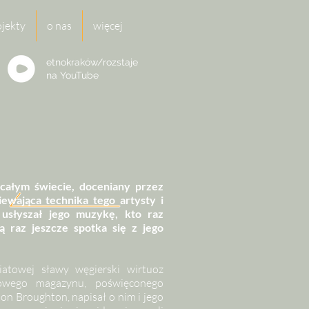
ojekty
o nas
więcej
etnokraków/rozstaje
na
YouTube
 całym świecie, doceniany przez
ewająca technika tego artysty i
 usłyszał jego muzykę, kto raz
ą raz jeszcze spotka się z jego
iatowej sławy węgierski wirtuoz
iżowego magazynu, poświęconego
on Broughton, napisał o nim i jego