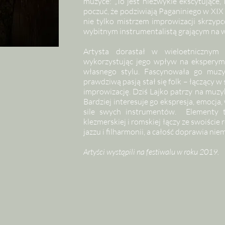
muzyce: „To jest niezwykle ekscytujące
poczuć, że podziwiają Paganiniego w XIX w
nie tylko mistrzem improwizacji skrzypco
wybitnym instrumentalistą grającym na wę
Artysta dorastał w wieloetnicznym 
wykorzystując jego wpływ na eksperym
własnego stylu. Fascynowała go muzy
prawdziwą pasją stał się folk – łączący w 
improwizację. Dziś Lajko patrzy na muzy
Bardziej interesuje go ekspresja, emocja,
sile swych instrumentów. Elementy tra
klezmerskiej i romskiej łączy ze swoiście
jazzu i filharmonii, a całość doprawia ni
Artyści wystąpili na festiwalu w roku 2019.