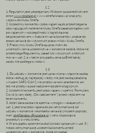
§ 2
1. Regulamin jest udostępniany Widzom za pośrednictwem
stron
www.rozstaje.pl
i
www.strefa-krakow.pl
oraz przy
wejściu do klubu Strefa.
2. Uczestnicy koncertów zobowiązani są do przestrzegania
obowiązujących na terenie klubu Strefa zasad porządkowych
powiązanych w szczególności z logistyką oraz
bezpieczeństwem w trakcie trwania koncertów, a także do
stosowania się do wytycznych pracowników klubu Strefa.
3. Pracownicy klubu Strefa są uprawnieni do
uniemożliwienia uczestnictwa w koncercie osobie, która nie
przestrzega Regulaminu, zasad lub wytycznych, o których
mowa w ust. 2, a w takim przypadku cena za Bilet takiej
osoby nie podlega zwrotowi.
§ 3
1. Do udziału w koncercie jest uprawniona wyłącznie osoba,
która według jej najlepszej wiedzy nie jest osobą zakażoną
wirusem SARS-CoV-2, nie przebywa na kwarantannie, ani
też nie przebywa pod nadzorem epidemiologicznym.
2. Uczestnik koncertu jest zobowiązany wypełnić Formularz
Covid (zwany dalej „Oświadczeniem”) przed wejściem na
teren koncertu.
3. Jeżeli dana osoba nie spełnia wymogów wskazanych w
ust. 1, jest ona zobowiązana do powstrzymania się od
udziału w koncercie i skontaktowania się z klubem poprzez
mail:
strefakrakow@rozstaje.pl
w celu rozpoczęcia
procedury zwrotu biletu.
4. W przypadku zaistnienia okoliczności opisanych w ust. 3. i
niepowstrzymania się uczestnika koncertu przed
uczestnictwem w koncercie, może on zostać