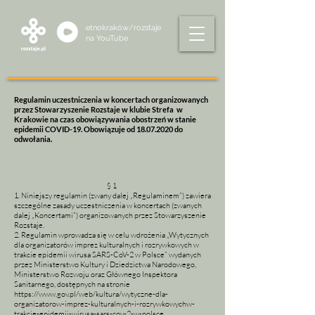
etnokraków/rozstaje
na
YouTube
Regulamin uczestniczenia w koncertach organizowanych
przez Stowarzyszenie Rozstaje w klubie Strefa w
Krakowie na czas obowiązywania obostrzeń w stanie
epidemii COVID-19. Obowiązuje od
18.07.2020
do
odwołania.
§ 1
1. Niniejszy regulamin (zwany dalej „Regulaminem”) zawiera
szczególne zasady uczestniczenia w koncertach (zwanych
dalej „Koncertami”) organizowanych przez Stowarzyszenie
Rozstaje.
2. Regulamin wprowadza się w celu wdrożenia „Wytycznych
dla organizatorów imprez kulturalnych i rozrywkowych w
trakcie epidemii wirusa SARS-CoV-2 w Polsce” wydanych
przez Ministerstwo Kultury i Dziedzictwa Narodowego,
Ministerstwo Rozwoju oraz Głównego Inspektora
Sanitarnego, dostępnych na stronie
https://www.gov.pl/web/kultura/wytyczne-dla-
organizatorow-imprez-kulturalnych-i-rozrywkowychw-
trakcie-epidemii-wirusa-sars-cov-2-w-polsce