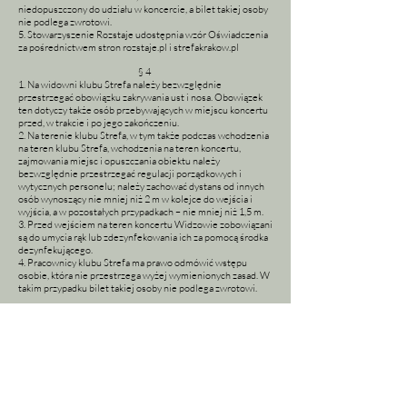
niedopuszczony do udziału w koncercie, a bilet takiej osoby
nie podlega zwrotowi.
5. Stowarzyszenie Rozstaje udostępnia wzór Oświadczenia
za pośrednictwem stron rozstaje.pl i strefakrakow.pl
§ 4
1. Na widowni klubu Strefa należy bezwzględnie
przestrzegać obowiązku zakrywania ust i nosa. Obowiązek
ten dotyczy także osób przebywających w miejscu koncertu
przed, w trakcie i po jego zakończeniu.
2. Na terenie klubu Strefa, w tym także podczas wchodzenia
na teren klubu Strefa, wchodzenia na teren koncertu,
zajmowania miejsc i opuszczania obiektu należy
bezwzględnie przestrzegać regulacji porządkowych i
wytycznych personelu; należy zachować dystans od innych
osób wynoszący nie mniej niż 2 m w kolejce do wejścia i
wyjścia, a w pozostałych przypadkach – nie mniej niż 1,5 m.
3. Przed wejściem na teren koncertu Widzowie zobowiązani
są do umycia rąk lub zdezynfekowania ich za pomocą środka
dezynfekującego.
4. Pracownicy klubu Strefa ma prawo odmówić wstępu
osobie, która nie przestrzega wyżej wymienionych zasad. W
takim przypadku bilet takiej osoby nie podlega zwrotowi.
§ 5
1. Klub Strefa udostępnia uczestnikom koncertu
wyznaczone miejsca siedzące.
2. Miejsca powinny być zajmowane zgodnie z oznaczeniami
znajdującymi się na terenie koncertu przy zachowaniu
minimum jednego miejsca odstępu między widzami.
Zakazane jest przestawianie krzeseł w inne miejsca.
3. Obowiązek zachowania jednego wolnego miejsca między