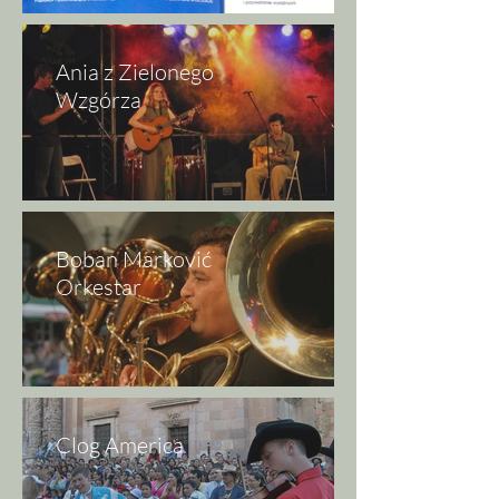
Ania z Zielonego
Wzgórza
Boban Marković
Orkestar
Clog America