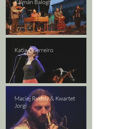
Kálmán Balogh
Katia Guerreiro
Maciej Rychły & Kwartet
Jorgi