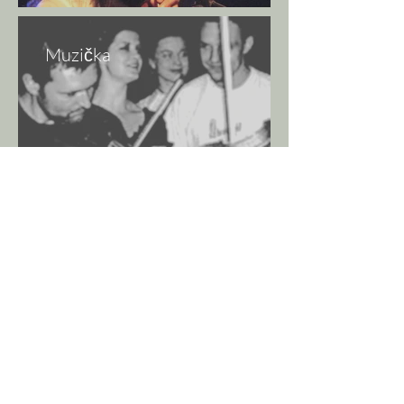
Muzička
Się Gra
Taraf de Haïdouks