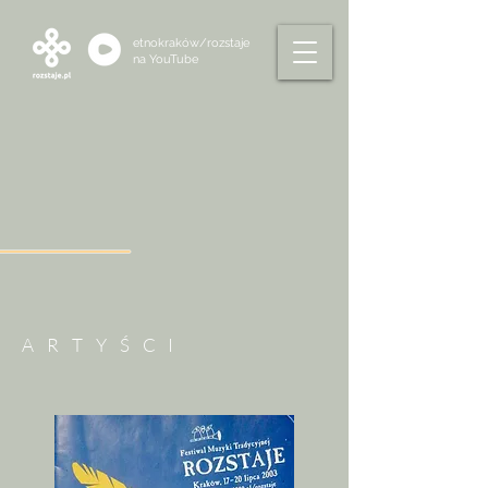
etnokraków/rozstaje
na
YouTube
ARTYŚCI