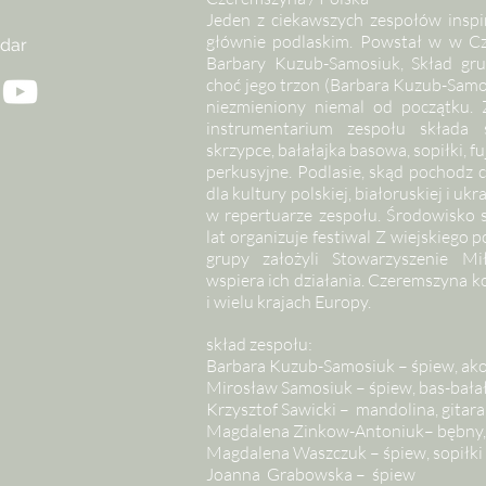
Jeden z ciekawszych zespołów inspir
głównie podlaskim. Powstał w w Cz
dar
Barbary Kuzub-Samosiuk, Skład grup
choć jego trzon (Barbara Kuzub-Samo
niezmieniony niemal od początku. 
instrumentarium zespołu składa s
skrzypce, bałałajka basowa, sopiłki, f
perkusyjne. Podlasie, skąd pochodz 
dla kultury polskiej, białoruskiej i uk
w repertuarze zespołu. Środowisko s
lat organizuje festiwal Z wiejskiego
grupy założyli Stowarzyszenie Mi
wspiera ich działania. Czeremszyna k
i wielu krajach Europy.
skład zespołu:
Barbara Kuzub-Samosiuk – śpiew, ako
Mirosław Samosiuk – śpiew, bas-bała
Krzysztof Sawicki – mandolina, gitara
Magdalena Zinkow-Antoniuk– bębny,
Magdalena Waszczuk – śpiew, sopiłki
Joanna Grabowska – śpiew