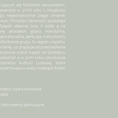
ujących się folklorem słowiańskim,
eremsze w 1993 roku z inicjatywy
y niejednokrotnie ulegał zmianie,
siuk, Mirosław Samosiuk) pozostaje
Zespół obecnie liczy 9 osób, a na
ię: akordeon, gitara, mandolina,
ujara słowacka, perkusja, instrumenty
członkowie grupy, to region wspólny
raińskiej, co znajduje odzwierciedlenie
kupione wokół kapeli od dziesięciu
 podwórza", a w 1999 roku członkowie
łośników Kultury Ludowej, które
oncertowała w wielu miastach Polski
rdeon, fujara słowacka,
łajka
 instrumenty perkusyjne