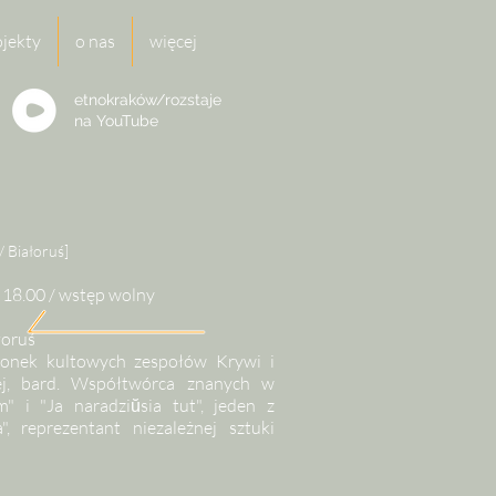
ojekty
o nas
więcej
etnokraków/rozstaje
na
YouTube
/ Białoruś]
. 18.00 / wstęp wolny
łoruś
członek kultowych zespołów Krywi i
ej, bard. Współtwórca znanych w
 i "Ja naradziŭsia tut", jeden z
", reprezentant niezależnej sztuki