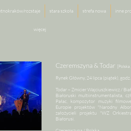
etnokraków/rozstaje
stara szkoła
strefa nowa
inne pr
więcej
Czeremszyna & Todar
[Polska 
Rynek Główny, 24 lipca (piątek), godz
Todar – Zmicier Wajciuszkiewicz / Bia
Białoruski multiinstrumentalista, 
Pałac, kompozytor muzyki filmow
Europie projektów "Narodny Albom"
założycieli projektu "WZ Orkiestra
Białorusi.
Czeremszyna / Polska