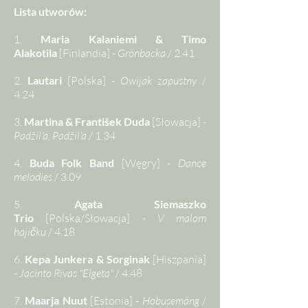
Lista utworów:
1.
Maria Kalaniemi & Timo
Alakotila
[Finlandia] -
Grönbacka
/ 2.41
2.
Lautari
[Polska] -
Owijak zapustny
/
4.24
3.
Martina & František Duda
[Słowacja] -
Padžil'a, Padžil'a
/ 1.34
4.
Buda Folk Band
[Węgry] -
Dance
melodies
/ 3.09
5.
Agata Siemaszko
Trio
[Polska/Słowacja] -
V malom
hajičku
/ 4.18
6.
Kepa Junkera & Sorginak
[Hiszpania]
-
Jacinto Rivas "Elgeta"
/ 4.48
7.
Maarja Nuut
[Estonia] -
Hobusemäng
/