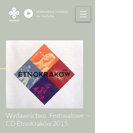
etnokraków/rozstaje
na
YouTube
Wydawnictwo Festiwalowe -
CD EtnoKraków 2015