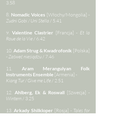
3.58
8.
Nomadic Voices
[Włochy/Mongolia] -
Zudni Gobi / Uni Stella
/ 5.41
9.
Valentine Clastrier
[Francja] -
Et la
Roue de la Vie
/ 6.42
10.
Adam Strug & Kwadrofonik
[Polska]
-
Zaśweć niesiądzu
/ 7.46
11.
Aram Merangulyan Folk
Instruments Ensemble
[Armenia] -
Kiang Tur / Give me Life
/ 2.51
12.
Ahlberg, Ek & Roswall
[Szwecja] -
Wintern
/ 3.25
13.
Arkady Shilkloper
[Rosja] -
Tales for
Alexandra
/ 3.55
14.
Gro Marie Svidal
[Norwegia] -