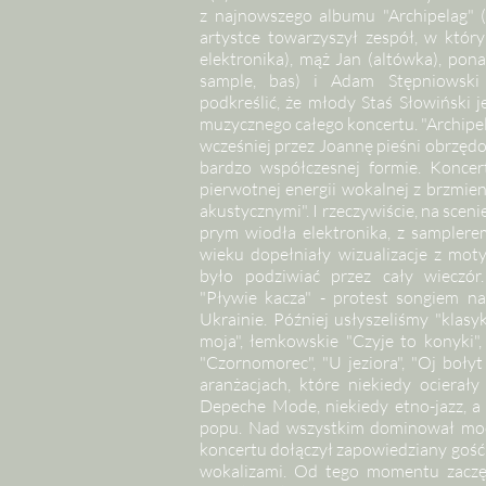
z najnowszego albumu "Archipelag" (
artystce towarzyszył zespół, w który
elektronika), mąż Jan (altówka), pon
sample, bas) i Adam Stępniowski 
podkreślić, że młody Staś Słowiński 
muzycznego całego koncertu. "Archip
wcześniej przez Joannę pieśni obrzęd
bardzo współczesnej formie. Koncer
pierwotnej energii wokalnej z brzmie
akustycznymi". I rzeczywiście, na sce
prym wiodła elektronika, z samplere
wieku dopełniały wizualizacje z mo
było podziwiać przez cały wieczór
"Pływie kacza" - protest songiem n
Ukrainie. Później usłyszeliśmy "klasy
moja", łemkowskie "Czyje to konyki",
"Czornomorec", "U jeziora", "Oj boł
aranżacjach, które niekiedy ocierał
Depeche Mode, niekiedy etno-jazz, a 
popu. Nad wszystkim dominował moc
koncertu dołączył zapowiedziany gość
wokalizami. Od tego momentu zaczę