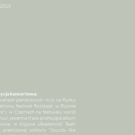
 2013
ycja koncertowa:
scenach plenerowych; m.in. na Rynku
rowy, festiwal Rozstaje), w Rzymie
e"), w Czechach na festiwalu world
vou); jesienna trasa promująca album
wowie, w Kijowie (Akademicki Teatr
prestiżowej odsłony "Sounds like