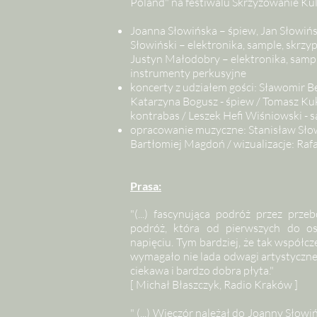
Poland" na festiwalu Skrzyżowanie Ku
Joanna Słowińska – śpiew, Jan Słowińs
Słowiński – elektronika, sample, skrzy
Justyn Małodobry – elektronika, samp
instrumenty perkusyjne
koncerty z udziałem gości: Sławomir B
Katarzyna Bogusz - śpiew / Tomasz Kuk
kontrabas / Leszek Hefi Wiśniowski - 
opracowanie muzyczne: Stanisław Słowi
Bartłomiej Magdoń / wizualizacje: Raf
Prasa:
"(...) fascynująca podróż przez prze
podróż, która od pierwszych do os
napięciu. Tym bardziej, że tak współc
wymagało nie lada odwagi artystyczne
ciekawa i bardzo dobra płyta."
[ Michał Błaszczyk, Radio Kraków ]
" (...) Wieczór należał do Joanny Słow