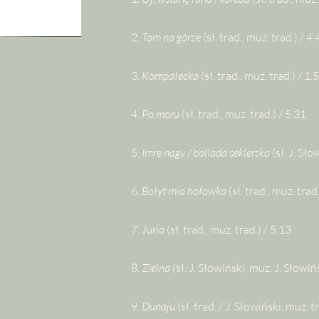
2.
Tam na górze
(sł. trad., muz. trad.) / 4
3.
Kompałecka
(sł. trad., muz. trad.) / 1.
4.
Po moru
(sł. trad., muz. trad.) / 5.31
5.
Imre nagy / ballada seklerska
(sł. J. Sło
6.
Bołyt mia hołowka
(sł. trad., muz. trad
7.
Juria
(sł. trad., muz. trad.) / 5.13
8.
Zielna
(sł. J. Słowiński, muz. J. Słowiń
9.
Dunaju
(sł. trad. / J. Słowiński, muz. t