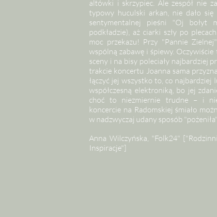
altówki i skrzypiec. Ale zespół nie 
typowy huculski arkan, nie dało się 
sentymentalnej pieśni "Oj bołyt 
podkładzie), aż ciarki szły po pleca
moc przekazu! Przy "Pannie Zielnej
wspólną zabawę i śpiewy. Oczywiście 
sceny i na bisy poleciały najbardziej 
trakcie koncertu Joanna sama przyznał
łączyć jej wszystko to, co najbardzie
współczesną elektroniką, bo jej zdan
choć to niezmiernie trudne – i ni
koncercie na Radomskiej śmiało można
w nadzwyczaj udany sposób "pożeniła" 
Anna Wilczyńska, "Folk24" ["Rodzinni
Inspiracje"]