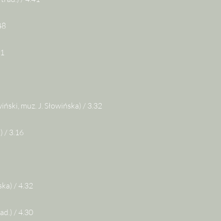
.48
51
wiński, muz. J. Słowińska) / 3.32
.) / 3.16
ska) / 4.32
rad.) / 4.30