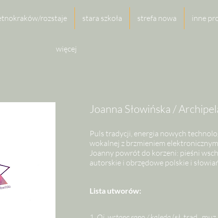
etnokraków/rozstaje
stara szkoła
strefa nowa
inne pr
więcej
Joanna Słowińska / Archipel
Puls tradycji, energia nowych technolo
wokalnej z brzmieniem elektronicznym.
Joanny powrót do korzeni: pieśni wsc
autorskie i obrzędowe polskie i słowiań
Lista utworów:
1.
Oj, wstanę rano / kaleda
(sł. trad., muz.