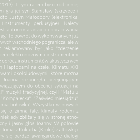
2013). I tym razem było rodzinnie;
m gra jej syn Stanisław (skrzypce i
adto Justyn Małodobry (elektronika,
(instrumenty perkusyjne). Należy
jest autorem aranżacji i opracowania
elag" to powrót do wykonywanych już
owych wschodniego pogranicza, ale w
t reklamowany był jako "zderzenie
niem elektronicznym i instrumentami
nie oprócz instrumentów akustycznych
m i laptopami na czele. Klimatu XXI
tywami okołoludowymi, które można
. Joanna rozpoczęła przejmującym
awiązującym do obecnej sytuacji na
ki" muzyki tradycyjnej, czyli "Matulu
 "Kompałecka", "Zaświeć miesiądzu",
yt mia hołowka". Wszystko w nowych
y się o zimną falę, klimaty rodem z
niekiedy zbliżały się w stronę etno-
ny i jasny głos Joanny. W połowie
: Tomasz Kukurba (Kroke) z altówką i
ły się bardzo awangardowe dialogi