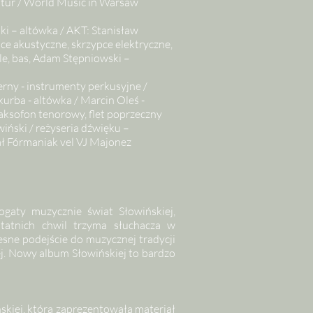
ltur / World Music in Warsaw
ki – altówka / AKT: Stanisław
pce akustyczne, skrzypce elektryczne,
le, bas, Adam Stępniowski –
erny - instrumenty perkusyjne /
urba - altówka / Marcin Oleś -
saksofon tenorowy, flet poprzeczny
ński / reżyseria dźwięku –
ał Fórmaniak vel VJ Majonez
bogaty muzycznie świat Słowińskiej,
tatnich chwil trzyma słuchacza w
zesne podejście do muzycznej tradycji
j. Nowy album Słowińskiej to bardzo
ińskiej, która zaprezentowała materiał