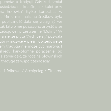
zapomniał o tradycji. Gdy rozbrzmiał
usiedzieć na krześle, a z kolei przy
mia hołowka" (tylko kontrabas w
ch... Mimo minimalizmu środków była
" publiczność dała się wciągnąć we
tak łatwo nie puszczono artystów ze
przebojowe i przestrzenne "Doliny". W
a się, że płyta "Archipelag" pozwala
j lubi w muzyce – pieśni obrzędowe ze
iem tradycja nie może być martwa. I
ekiedy karkołomne połączenie, po
 stwierdzić, że rodzina Słowińskich
tradycję ze współczesnością."
e i folkowo / Archipelag / Etniczne