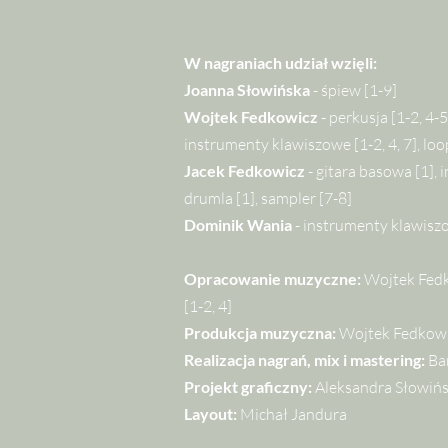
W nagraniach udział wzięli:
Joanna Słowińska
- śpiew [1-9]
Wojtek Fedkowicz
- perkusja [1-2, 4-5
instrumenty klawiszowe [1-2, 4, 7], loo
Jacek Fedkowicz
- gitara basowa [1], 
drumla [1], sampler [7-8]
Dominik Wania
- instrumenty klawiszow
Opracowanie muzyczne:
Wojtek Fedko
[1-2, 4]
Produkcja muzyczna:
Wojtek Fedkowicz
Realizacja nagrań, mix i mastering:
Ba
Projekt graficzny:
Aleksandra Słowiń
Layout:
Michał Jandura