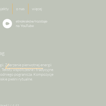
ojekty
o nas
więcej
etnokraków/rozstaje
na
YouTube
ag
gii. Zderzenie pierwotnej energii
 Teksty współczesne i tradycyjne.
hodniego pogranicza. Kompozycje
skie pieśni rytualne.
 trad.) / 4.41