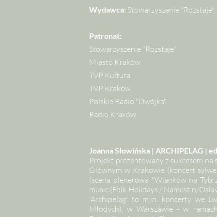
Wydawca:
Stowarzyszenie "Rozstaje",
Patronat:
Stowarzyszenie "Rozstaje"
Miasto Kraków
TVP Kultura
TVP Kraków
Polskie Radio "Dwójka"
Radio Kraków
Joanna Słowińska | ARCHIPELAG | ed
Projekt prezentowany z sukcesem na 
Głównym w Krakowie (koncert sylwest
(scena plenerowa "Wianków na Tybrz
music (Folk Holidays / Namest n/Osla
'Archipelag' to m.in. koncerty we L
Młodych), w Warszawie - w ramach 