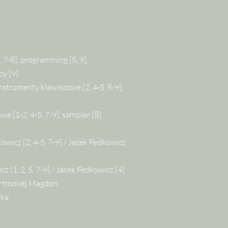
, 7-8], programming [5, 9],
py [9]
instrumenty klawiszowe [2, 4-5, 8-9],
e [1-2, 4-5, 7-9], sampler [8]
wicz [2, 4-5, 7-9] / Jacek Fedkowicz
 [1, 2, 5, 7-9] / Jacek Fedkowicz [4]
rtłomiej Magdoń
ska