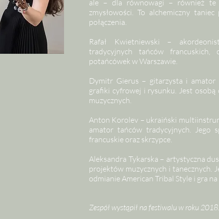
ale – dla równowagi – również te n
zmysłowości. To alchemiczny taniec 
połączenia.
Rafał Kwietniewski – akordeonist
tradycyjnych tańców francuskich, o
potańcówek w Warszawie.
Dymitr Gierus – gitarzysta i amator g
grafiki cyfrowej i rysunku. Jest osob
muzycznych.
Anton Korolev – ukraiński multiinstru
amator tańców tradycyjnych. Jego sp
francuskie oraz skrzypce.
Aleksandra Tykarska – artystyczna dus
projektów muzycznych i tanecznych. Jej
odmianie American Tribal Style i gra na 
Zespół wystąpił na festiwalu w roku 2018