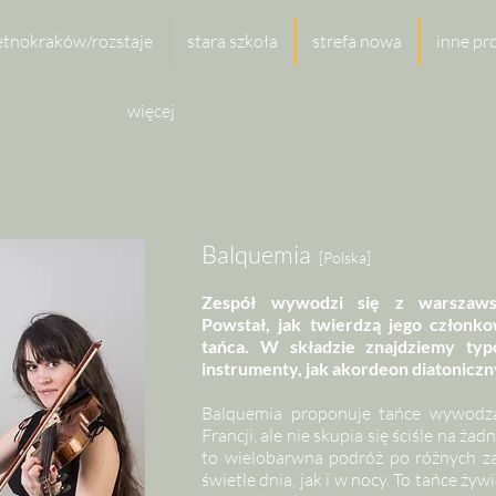
etnokraków/rozstaje
stara szkoła
strefa nowa
inne pr
więcej
Balquemia
[Polska]
Zespół wywodzi się z warszawsk
Powstał, jak twierdzą jego członko
tańca. W składzie znajdziemy ty
instrumenty, jak akordeon diatoniczn
Balquemia proponuje tańce wywodzą
Francji, ale nie skupia się ściśle na ż
to wielobarwna podróż po różnych za
świetle dnia, jak i w nocy. To tańce żywi