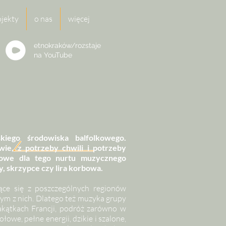
ojekty
o nas
więcej
etnokraków/rozstaje
na
YouTube
iego środowiska balfolkowego.
wie, z potrzeby chwili i potrzeby
powe dla tego nurtu muzycznego
y, skrzypce czy lira korbowa.
ce się z poszczególnych regionów
adnym z nich. Dlatego też muzyka grupy
kątkach Francji, podróż zarówno w
ołowe, pełne energii, dzikie i szalone,