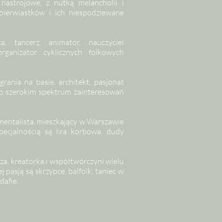
astrojowe, z nutką melancholii i
pierwiastków i ich niespodziewane
a, tancerz, animator, nauczyciel
rganizator cyklicznych folkowych
rania na basie, architekt, pasjonat
ą o szerokim spektrum zainteresowań
mentalista, mieszkający w Warszawie
ecjalnością są lira korbowa, dudy
za, kreatorka i współtwórczyni wielu
 pasją są skrzypce, balfolk, taniec w
dafie.
.