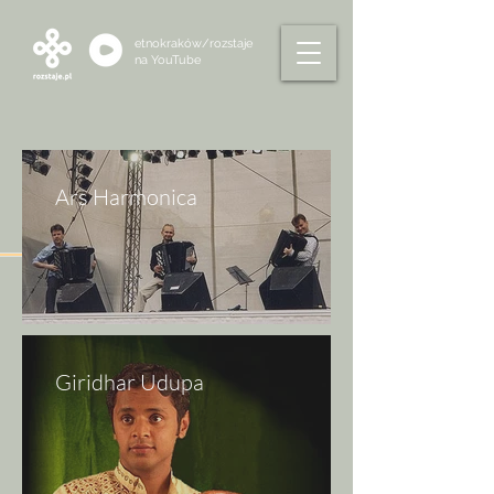
etnokraków/rozstaje
na
YouTube
Ars Harmonica
Giridhar Udupa