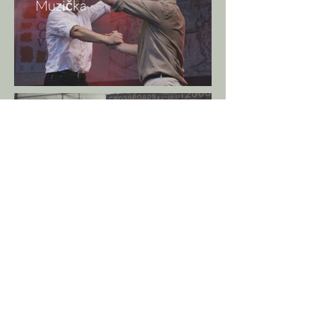
Muzička
Palóc
Vanguard Project
(Bester-Dyyak-Rek) -
"Recollections of the
Past"