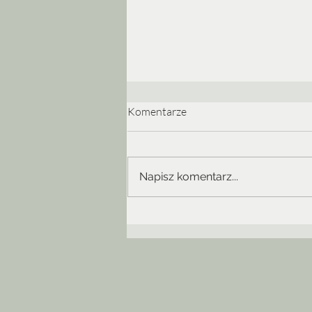
Komentarze
Napisz komentarz...
Dwa otwarcia, dwa zachwyty |
EtnoKraków/Rozstaje 2026 – p
koncerty