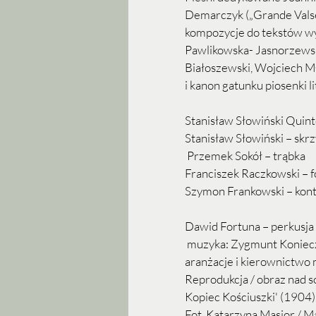
Demarczyk („Grande Valse 
kompozycje do tekstów wy
Pawlikowska- Jasnorzewska
Białoszewski, Wojciech Mły
i kanon gatunku piosenki li
Stanisław Słowiński Quinte
Stanisław Słowiński – skr
 Przemek Sokół – trąbka 
Franciszek Raczkowski – f
Szymon Frankowski – kont
Dawid Fortuna – perkusja
 muzyka: Zygmunt Koniecz
aranżacje i kierownictwo 
Reprodukcja / obraz nad s
Kopiec Kościuszki' (1904).
Fot. Katarzyna Masior / M