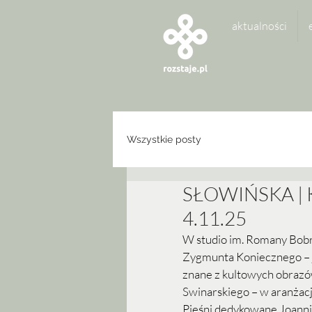
aktualności
Wszystkie posty
SŁOWIŃSKA | 
4.11.25
W studio im. Romany Bobr
Zygmunta Koniecznego – j
znane z kultowych obrazó
Swinarskiego – w aranżacj
Pieśni dedykowane Joannie