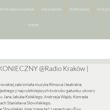
etnokraków/rozstaje
stara szkoła
strefa nowa
inne pr
więcej
KONIECZNY @Radio Kraków |
owskiej zabrzmiała muzyka filmowa i teatralna 
ednego z najwybitniejszych twórców gatunku: utwory 
w Jana Jakuba Kolskiego, Andrzeja Wajdy, Konrada 
ach Stanisława Słowińskiego. 
 Słowińskiej, inne znane też z repertuaru Ewy 