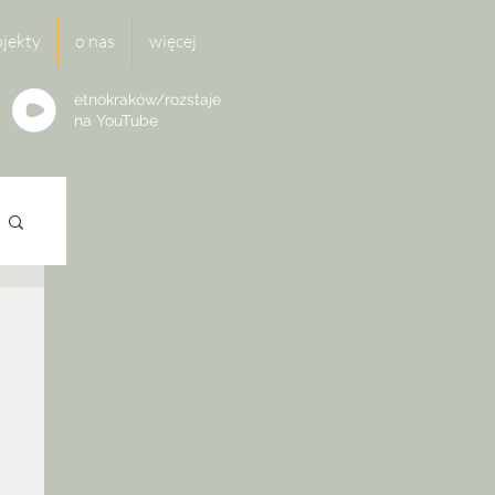
ojekty
o nas
więcej
etnokraków/rozstaje
na
YouTube