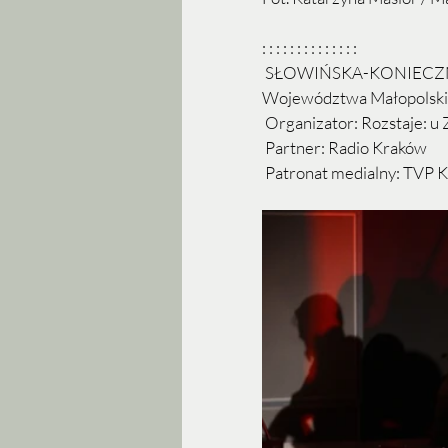
: : : : : : : : : : : : : :
 SŁOWIŃSKA-KONIECZNY P
Województwa Małopolski
 Organizator: Rozstaje: u 
 Partner: Radio Kraków
 Patronat medialny: TVP K