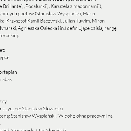
Brillante”, „Pocałunki”, „Karuzela z madonnami”), 
bitnych poetów (Stanisław Wyspiański, Maria 
, Krzysztof Kamil Baczyński, Julian Tuwim, Miron 
narski, Agnieszka Osiecka i in.) definiujące dzisiaj rangę 
terackiej. 
t: 
zypce
ortepian
rabas 
ny  
muzyczne: Stanisław Słowiński  
ceną: Stanisław Wyspiański, 'Widok z okna pracowni na 
  
aciek Stoczewski / Jan Słowiński.