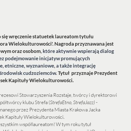
 się wręczenie statuetek laureatom tytułu 
ra Wielokulturowości'. Nagroda przyznawana jest 
owym oraz osobom
, które aktywnie wspierają dialog 
z podejmowanie inicjatyw promujących 
, etniczne, wyznaniowe, a także integrację 
 środowisk cudzoziemców.
 Tytuł  przyznaje Prezydent 
ek Kapituły Wielokulturowości.  
rezesowi Stowarzyszenia Rozstaje, twórcy i dyrektorowi 
ółtwórcy klubu Strefa (
StrefaEtno, StrefaJazz)
 - 
znanego przez Prezydenta Miasta Krakowa Jacka 
k Kapituły Wielokulturowości. 
szystkim współlaureatom! W tym roku tytuł 