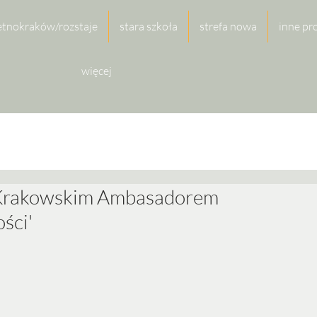
etnokraków/rozstaje
stara szkoła
strefa nowa
inne pr
więcej
 'Krakowskim Ambasadorem
ści'