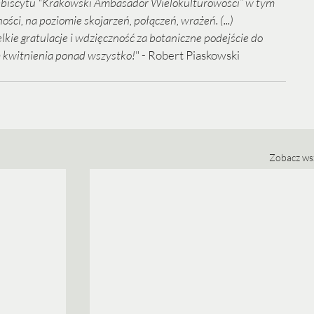
lebiscytu "Krakowski Ambasador Wielokulturowości” w tym 
ści, na poziomie skojarzeń, połączeń, wrażeń. (...) 
kie gratulacje i wdzięczność za botaniczne podejście do 
 kwitnienia ponad wszystko!
" - Robert Piaskowski
Zobacz ws