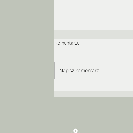
Komentarze
Napisz komentarz...
Dwa otwarcia, dwa zachwyty |
EtnoKraków/Rozstaje 2026 – p
koncerty