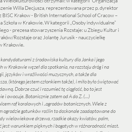
Wielokulturowości otrzymali: w kategorii 'Organizacja 
zenie Willa Decjusza, reprezentowana przez p. dyrektor 
BISC Krakow - British International School of Cracow – 
 Szkoła w Krakowie. W kategorii „Osoby indywidualne” 
ego - prezesa stowarzyszenia Rozstaje: u Zbiegu Kultur i 
raków/Rozstaje oraz Jolantę Jurusik - nauczycielkę 
w Krakowie.
 kandydaturami z środowiska kultury dla Janka i jego 
h w Krakowie węzeł dla spotkania, na rozstaju dróg i na 
ii, języków i wrażliwości muzycznych, a także dla 
za, (którego jestem członkiem także), i miło było świętować 
dawną. Dobrze czuć i rozumieć tę ciągłość, bo to jest 
ie i owocuje. Botanicznie zatem od A do Z. (…) 
cem raf koralowych i ..ogrodów botanicznych. Wiele z 
 ogrodzie gatunków roślin to doskonale zaadaptowane do 
dy wielowiekowe drzewa, rzadkie okazy kwiatów, palm, 
 jest warunkiem pięknych i bogatych w różnorodność miast. 