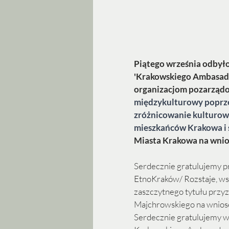
Piątego września odbyło
'Krakowskiego Ambasado
organizacjom pozarząd
międzykulturowy poprze
zróżnicowanie kulturowe
mieszkańców Krakowa i
Miasta Krakowa na wnios
Serdecznie gratulujemy p
EtnoKraków/ Rozstaje, wsp
zaszczytnego tytułu przy
Majchrowskiego na wniose
Serdecznie gratulujemy w