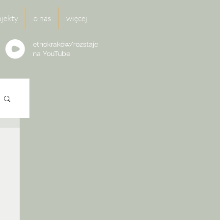
ojekty
o nas
więcej
etnokraków/rozstaje
na
YouTube