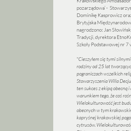
Krakowskiego Ambasadora 
pozarządowa’ -  Stowarzys
Dominikę Kasprowicz oraz 
Brytyjska Międzynarodowa
nagrodzono: Jan Słowiński
Tradycji, dyrektora EtnoK
Szkoły Podstawowej nr 7 
"
Cieszyłem się tymi silnymi
rodziny od 25 lat tworzącyc
pograniczach wszelkich relig
Stowarzyszenia Willa Decjus
ten sukces z ekipą obecną i 
warunkiem tego, że coś rośn
Wielokulturowość jest budul
obecnych w tym krakowskim
kapryśnej krakowskiej pogo
cytrusów. Wielokulturowość