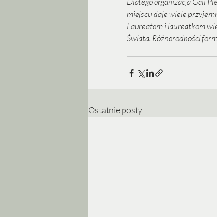
Dlatego organizacja Gali P
miejscu daje wiele przyjemno
Laureatom i laureatkom wiel
Świata. Różnorodności form
Ostatnie posty