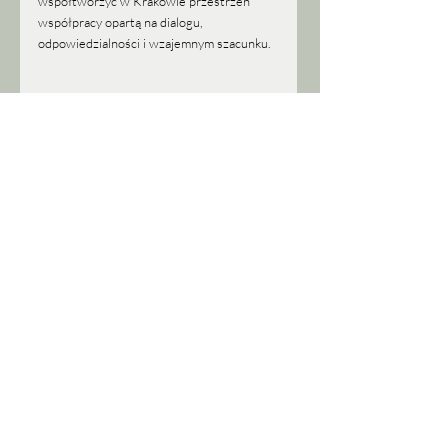
współtworzyć w Krakowie przestrzeń 
współpracy opartą na dialogu, 
odpowiedzialności i wzajemnym szacunku.
Ostatnie posty
Zobacz wszystkie