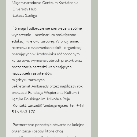
Międzynarodowe Centrum Kształcenia
 Diversity Hub
 Łukasz Szeliga
 [ 5 maja ] odbędzie się pierwsze wspólne 
wydarzenie – seminarium poświęcone 
edukacji wielokulturowej. W programie: 
rozmowa o wyzwaniach szkół i organizacji 
pracujących w środowisku różnorodnym 
kulturowo, wymiana dobrych praktyk oraz 
prezentacja narzędzi wspierających 
nauczycieli i asystentów 
międzykulturowych.
Sekretariat Ambasady przez najbliższy rok 
prowadzi Fundacja Wspierania Kultury i 
Języka Polskiego im. Mikołaja Reja
 Kontakt: 
zarzad@fundacjareja.eu
  tel. +48 
516 983 170
 Partnerstwo pozostaje otwarte na kolejne 
organizacje i osoby, które chcą 