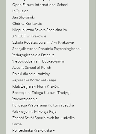
 Open Future International School
 InQlusion
 Jan Słowiński
 Chór w Kontakcie
 Niepubliczna Szkoła Specjalna im. 
UNICEF w Krakowie
 Szkoła Podstawowa nr 7 w Krakowie
 Specjalistyczna Poradnia Psychologiczno-
Pedagogiczna dla Dzieci z 
Niepowodzeniami Edukacyjnymi
 Accent School of Polish
 Polski dla całej rodziny
 Agnieszka Widacka-Bisaga
 Klub Żeglarski Horn Kraków
 Rozstaje: u Zbiegu Kultur i Tradycji. 
Stowarzyszenie
 Fundacja Wspierania Kultury i Języka 
Polskiego im. Mikołaja Reja
 Zespół Szkół Specjalnych im. Ludwika 
Kerna
 Politechnika Krakowska – 