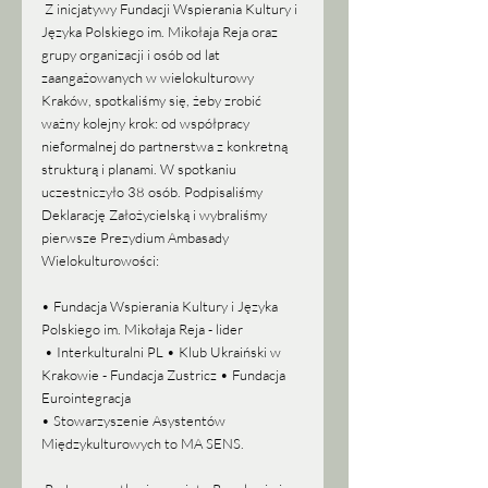
 Z inicjatywy Fundacji Wspierania Kultury i 
Języka Polskiego im. Mikołaja Reja oraz 
grupy organizacji i osób od lat 
zaangażowanych w wielokulturowy 
Kraków, spotkaliśmy się, żeby zrobić 
ważny kolejny krok: od współpracy 
nieformalnej do partnerstwa z konkretną 
strukturą i planami. W spotkaniu 
uczestniczyło 38 osób. Podpisaliśmy 
Deklarację Założycielską i wybraliśmy 
pierwsze Prezydium Ambasady 
Wielokulturowości:
• Fundacja Wspierania Kultury i Języka 
Polskiego im. Mikołaja Reja - lider
 • Interkulturalni PL • Klub Ukraiński w 
Krakowie - Fundacja Zustricz • Fundacja 
Eurointegracja 
• Stowarzyszenie Asystentów 
Międzykulturowych to MA SENS.