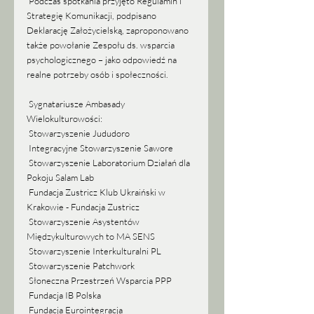
 Podczas spotkania przyjęto Regulamin i 
Strategię Komunikacji, podpisano 
Deklarację Założycielską, zaproponowano 
także powołanie Zespołu ds. wsparcia 
psychologicznego – jako odpowiedź na 
realne potrzeby osób i społeczności.
 Sygnatariusze Ambasady 
Wielokulturowości:
 Stowarzyszenie Jududoro
 Integracyjne Stowarzyszenie Sawore
 Stowarzyszenie Laboratorium Działań dla 
Pokoju Salam Lab
 Fundacja Zustricz Klub Ukraiński w 
Krakowie - Fundacja Zustricz
 Stowarzyszenie Asystentów 
Międzykulturowych to MA SENS
 Stowarzyszenie Interkulturalni PL
 Stowarzyszenie Patchwork
 Słoneczna Przestrzeń Wsparcia PPP
 Fundacja IB Polska
 Fundacja Eurointegracja