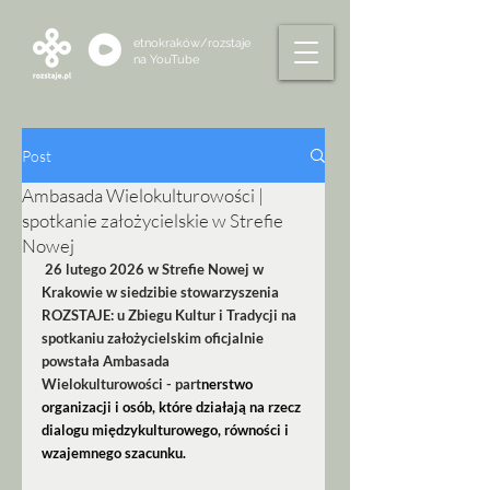
etnokraków/rozstaje
na
YouTube
Post
Ambasada Wielokulturowości |
spotkanie założycielskie w Strefie
Nowej
 26 lutego 2026 w Strefie Nowej w 
Krakowie w siedzibie stowarzyszenia 
ROZSTAJE: u Zbiegu Kultur i Tradycji na 
spotkaniu założycielskim oficjalnie 
powstała Ambasada 
Wielokulturowości - part
nerstwo 
organizacji i osób, które działają na rzecz 
dialogu międzykulturowego, równości i 
wzajemnego szacunku.